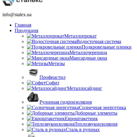
info@stalex.ua
Главная
Продукция
Металлопрокат
Водосточная система
Подкровельные пленки
Металлочерепица
Мансардные окна
Метизы
Профнастил
Софит
Металлосайдинг
Рулонная гидроизоляция
Солнечная энергетика
Доборные элементы
Евроштакетник
Теплозвукоизоляция
Сталь в рулонах