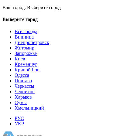
Ваш город:
Выберите город
Выберите город
Все города
Винница
Днепропетровск
Житомир
Запорожье
Киев
Кременчуг
Кривой Рог
Одесса
Полтава
Черкассы
Чернигов
Харьков
Сумы
Хмельницкий
РУС
УКР