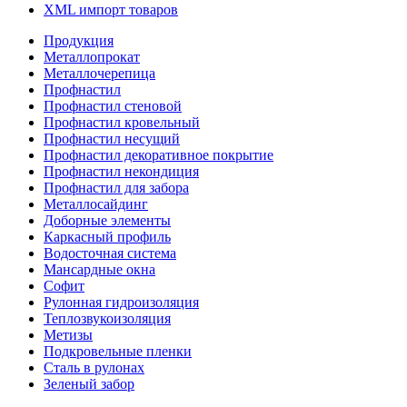
XML импорт товаров
Продукция
Металлопрокат
Металлочерепица
Профнастил
Профнастил стеновой
Профнастил кровельный
Профнастил несущий
Профнастил декоративное покрытие
Профнастил некондиция
Профнастил для забора
Металлосайдинг
Доборные элементы
Каркасный профиль
Водосточная система
Мансардные окна
Софит
Рулонная гидроизоляция
Теплозвукоизоляция
Метизы
Подкровельные пленки
Сталь в рулонах
Зеленый забор