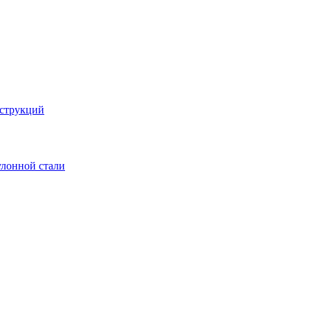
струкций
улонной стали