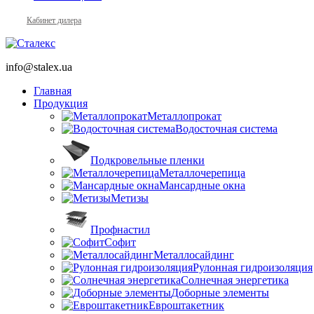
Кабинет дилера
info@stalex.ua
Главная
Продукция
Металлопрокат
Водосточная система
Подкровельные пленки
Металлочерепица
Мансардные окна
Метизы
Профнастил
Софит
Металлосайдинг
Рулонная гидроизоляция
Солнечная энергетика
Доборные элементы
Евроштакетник