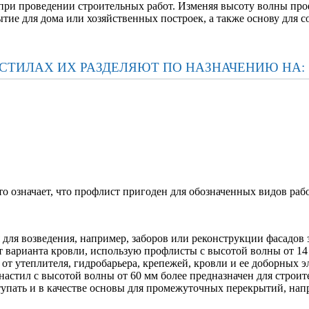
при проведении строительных работ. Изменяя высоту волны про
ытие для дома или хозяйственных построек, а также основу для 
АСТИЛАХ ИХ РАЗДЕЛЯЮТ ПО НАЗНАЧЕНИЮ НА:
 означает, что профлист пригоден для обозначенных видов рабо
 для возведения, например, заборов или реконструкции фасадов
т варианта кровли, использую профлисты с высотой волны от 14 
у от утеплителя, гидробарьера, крепежей, кровли и ее доборных
фнастил с высотой волны от 60 мм более предназначен для стро
тупать и в качестве основы для промежуточных перекрытий, нап