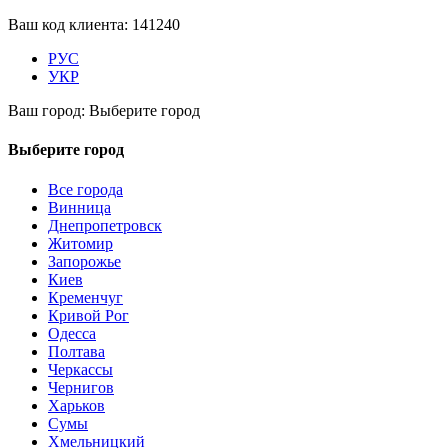
Ваш код клиента:
141240
РУС
УКР
Ваш город:
Выберите город
Выберите город
Все города
Винница
Днепропетровск
Житомир
Запорожье
Киев
Кременчуг
Кривой Рог
Одесса
Полтава
Черкассы
Чернигов
Харьков
Сумы
Хмельницкий