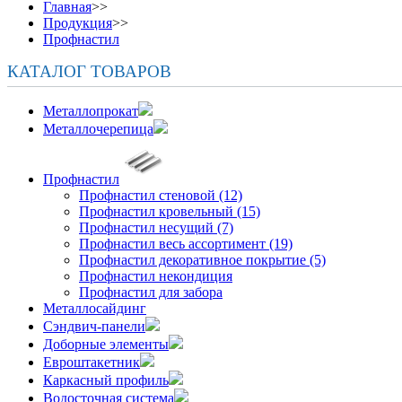
Главная
>>
Продукция
>>
Профнастил
КАТАЛОГ ТОВАРОВ
Металлопрокат
Металлочерепица
Профнастил
Профнастил стеновой (12)
Профнастил кровельный (15)
Профнастил несущий (7)
Профнастил весь ассортимент (19)
Профнастил декоративное покрытие (5)
Профнастил некондиция
Профнастил для забора
Металлосайдинг
Сэндвич-панели
Доборные элементы
Евроштакетник
Каркасный профиль
Водосточная система