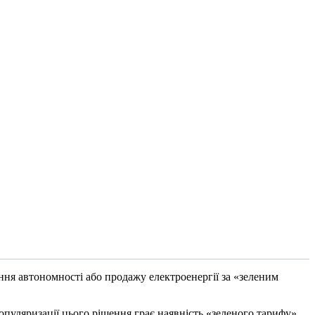
ння автономності або продажу електроенергії за «зеленим
опуляризації цього рішення грає наявність «зеленого тарифу»,