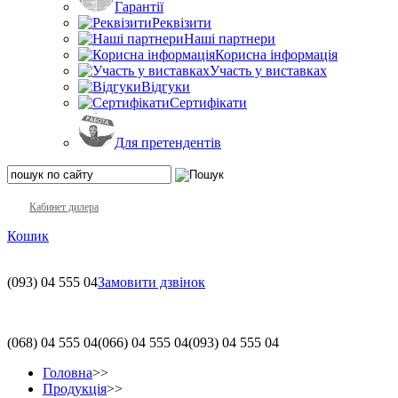
Гарантії
Реквізити
Наші партнери
Корисна інформація
Участь у виставках
Відгуки
Сертифікати
Для претендентів
Кабинет дилера
Кошик
(093)
04 555 04
Замовити дзвінок
(068)
04 555 04
(066)
04 555 04
(093)
04 555 04
Головна
>>
Продукція
>>