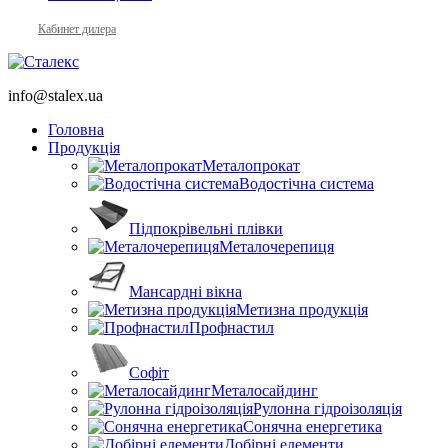
Кабинет дилера
info@stalex.ua
Головна
Продукція
Металопрокат
Водостічна система
Підпокрівельні плівки
Металочерепиця
Мансардні вікна
Метизна продукція
Профнастил
Софіт
Металосайдинг
Рулонна гідроізоляція
Сонячна енергетика
Добірні елементи