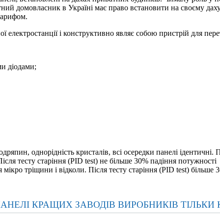
тний домовласник в Україні має право встановити на своєму дах
тарифом.
 електростанції і конструктивно являє собою пристрій для перет
ми діодами;
одряпин, однорідність кристалів, всі осередки панелі ідентичні. П
ісля тесту старіння (PID test) не більше 30% падіння потужності
мікро тріщини і відколи. Після тесту старіння (PID test) більше
НЕЛІ КРАЩИХ ЗАВОДІВ ВИРОБНИКІВ ТІЛЬКИ К