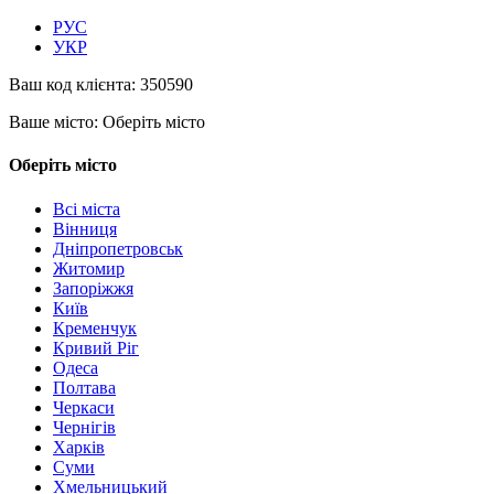
РУС
УКР
Ваш код клієнта:
350590
Ваше місто:
Оберіть місто
Оберіть місто
Всі міста
Вінниця
Дніпропетровськ
Житомир
Запоріжжя
Київ
Кременчук
Кривий Ріг
Одеса
Полтава
Черкаси
Чернігів
Харків
Суми
Хмельницький