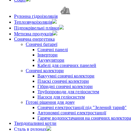
Рулонна гідроізоляція
Теплозвукоізоляція
Підпокрівельні плівки
Метизна продукція
Сонячна енергетика
Сонячні батареї
Сонячні панелі
Інвертори
Акумулятори
Кабелі для сонячних панелей
Сонячні колектори
Вакуумні сонячні колектори
Пласкі сонячні колектори
Гібридні сонячні колектори
Трубопроводи для геліосистем
Насоси для геліосистем
Готові рішення для дому
Сонячні електростанції під "Зелений тариф"
Автономні сонячні електростанції
Гаряче водопостачання на сонячних колектор
Твердопаливні котли
Сталь в рулонах