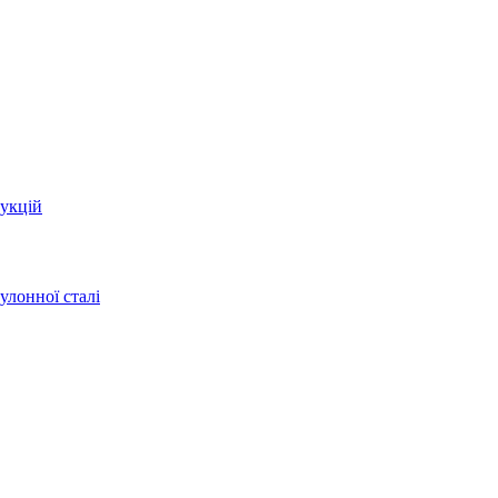
укцій
улонної сталі