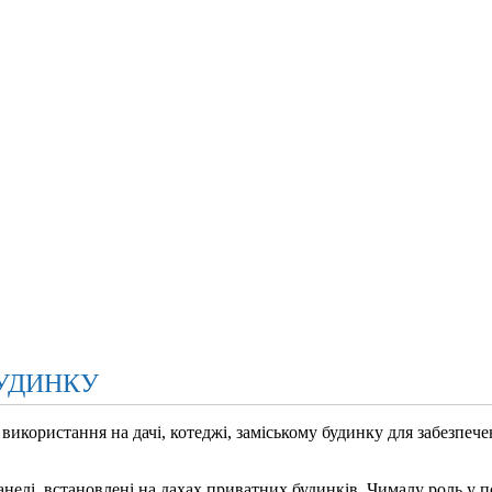
БУДИНКУ
використання на дачі, котеджі, заміському будинку для забезпече
анелі, встановлені на дахах приватних будинків. Чималу роль у п