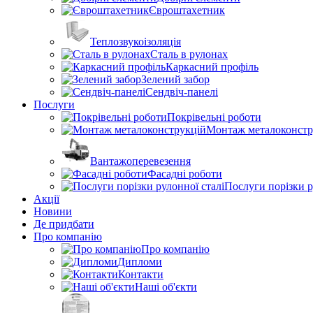
Євроштахетник
Теплозвукоізоляція
Сталь в рулонах
Каркасний профіль
Зелений забор
Сендвіч-панелі
Послуги
Покрівельні роботи
Монтаж металоконстр
Вантажоперевезення
Фасадні роботи
Послуги порізки р
Акції
Новини
Де придбати
Про компанію
Про компанію
Дипломи
Контакти
Наші об'єкти