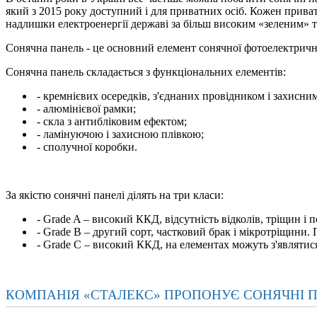
який з 2015 року доступний і для приватних осіб. Кожен прива
надлишки електроенергії державі за більш високим «зеленим» 
Сонячна панель - це основний елемент сонячної фотоелектричної
Сонячна панель складається з функціональних елементів:
- кремнієвих осередків, з'єднаних провідником і захисни
- алюмінієвої рамки;
- скла з антибліковим ефектом;
- ламінуючою і захисною плівкою;
- сполучної коробки.
За якістю сонячні панелі ділять на три класи:
- Grade A – високий ККД, відсутність відколів, тріщин і п
- Grade B – другий сорт, частковий брак і мікротріщини. П
- Grade С – високий ККД, на елементах можуть з'являтися 
КОМПАНІЯ «СТАЛЕКС» ПРОПОНУЄ СОНЯЧНІ ПА