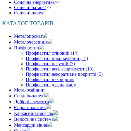
Сонячна енергетика
>>
Сонячні батареї
>>
Сонячні панелі
КАТАЛОГ ТОВАРІВ
Металопрокат
Металочерепиця
Профнастил
Профнастил стіновий (14)
Профнастил покрівельний (15)
Профнастил несучий (7)
Профнастил весь асортимент (18)
Профнастил декоративне покриття (5)
Профнастил некондиція
Профнастил для паркану
Металосайдинг
Сендвіч-панелі
Добірні елементи
Євроштахетник
Каркасний профіль
Водостічна система
Мансардні вікна
Софіт