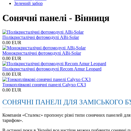
Зелений забор
Сонячні панелі - Вінниця
Полікристалічні фотомодулі ABi-Solar
0.00 EUR
Монокристалічні фотомодулі ABi-Solar
0.00 EUR
Полікристалічні фотомодулі Recom Amur Leopard
0.00 EUR
Тонкоплівкові сонячні панелі Calyxo CX3
0.00 EUR
СОНЯЧНІ ПАНЕЛІ ДЛЯ ЗАМІСЬКОГО 
Компанія «Сталекс» пропонує різні типи сонячних панелей для 
тарифом».
В останні роки в Україні все частіше можна побачити сонячні п