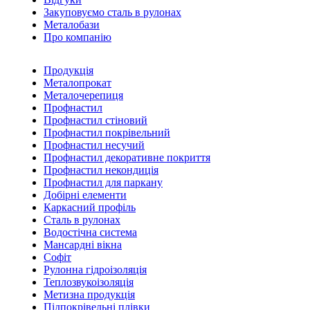
Закуповуємо сталь в рулонах
Металобази
Про компанію
Продукція
Металопрокат
Металочерепиця
Профнастил
Профнастил стіновий
Профнастил покрівельний
Профнастил несучий
Профнастил декоративне покриття
Профнастил некондиція
Профнастил для паркану
Добірні елементи
Каркасний профіль
Сталь в рулонах
Водостічна система
Мансардні вікна
Софіт
Рулонна гідроізоляція
Теплозвукоізоляція
Метизна продукція
Підпокрівельні плівки