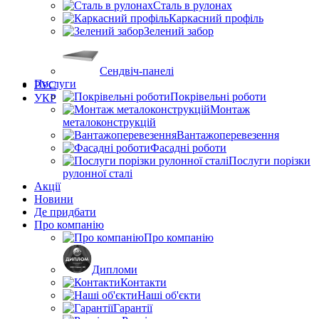
Сталь в рулонах
Каркасний профіль
Зелений забор
Сендвіч-панелі
Послуги
РУС
Покрівельні роботи
УКР
Монтаж
металоконструкцій
Вантажоперевезення
Фасадні роботи
Послуги порізки
рулонної сталі
Акції
Новини
Де придбати
Про компанію
Про компанію
Дипломи
Контакти
Наші об'єкти
Гарантії