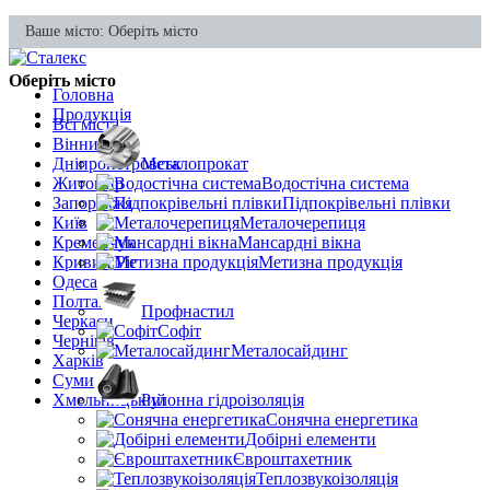
Ваше місто:
Оберіть місто
Оберіть місто
Головна
Продукція
Всі міста
Вінниця
Дніпропетровськ
Металопрокат
Житомир
Водостічна система
Запоріжжя
Підпокрівельні плівки
Київ
Металочерепиця
Кременчук
Мансардні вікна
Кривий Ріг
Метизна продукція
Одеса
Полтава
Профнастил
Черкаси
Софіт
Чернігів
Металосайдинг
Харків
Суми
Хмельницький
Рулонна гідроізоляція
Сонячна енергетика
Добірні елементи
Євроштахетник
Теплозвукоізоляція