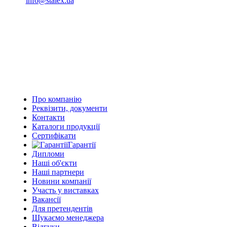
info@stalex.ua
04 555 04
(068)
04 555 04
(068)
04 555 04
(066)
04 555 04
(093)
Про компанію
Реквізити, документи
Контакти
Каталоги продукції
Сертифікати
Гарантії
Дипломи
Наші об'єкти
Наші партнери
Новини компанії
Участь у виставках
Вакансії
Для претендентів
Шукаємо менеджера
Відгуки