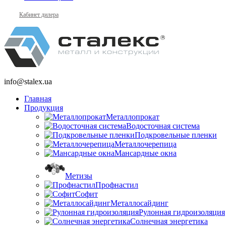
Кабинет дилера
info@stalex.ua
Главная
Продукция
Металлопрокат
Водосточная система
Подкровельные пленки
Металлочерепица
Мансардные окна
Метизы
Профнастил
Софит
Металлосайдинг
Рулонная гидроизоляция
Солнечная энергетика