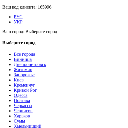
Ваш код клиента:
165996
РУС
УКР
Ваш город:
Выберите город
Выберите город
Все города
Винница
Днепропетровск
Житомир
Запорожье
Киев
Кременчуг
Кривой Рог
Одесса
Полтава
Черкассы
Чернигов
Харьков
Сумы
Хмельницкий