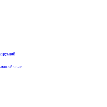
струкций
улонной стали