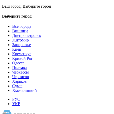
Ваш город:
Выберите город
Выберите город
Все города
Винница
Днепропетровск
Житомир
Запорожье
Киев
Кременчуг
Кривой Рог
Одесса
Полтава
Черкассы
Чернигов
Харьков
Сумы
Хмельницкий
РУС
УКР