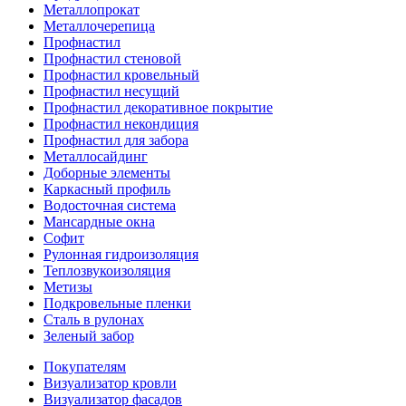
Металлопрокат
Металлочерепица
Профнастил
Профнастил стеновой
Профнастил кровельный
Профнастил несущий
Профнастил декоративное покрытие
Профнастил некондиция
Профнастил для забора
Металлосайдинг
Доборные элементы
Каркасный профиль
Водосточная система
Мансардные окна
Софит
Рулонная гидроизоляция
Теплозвукоизоляция
Метизы
Подкровельные пленки
Сталь в рулонах
Зеленый забор
Покупателям
Визуализатор кровли
Визуализатор фасадов