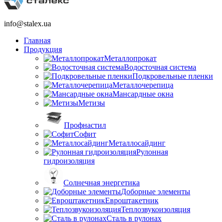
info@stalex.ua
Главная
Продукция
Металлопрокат
Водосточная система
Подкровельные пленки
Металлочерепица
Мансардные окна
Метизы
Профнастил
Софит
Металлосайдинг
Рулонная
гидроизоляция
Солнечная энергетика
Доборные элементы
Евроштакетник
Теплозвукоизоляция
Сталь в рулонах