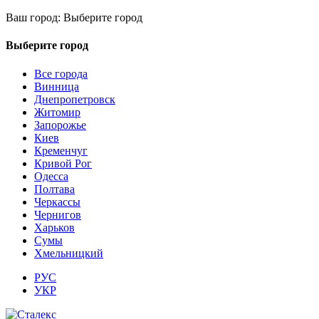
Ваш город:
Выберите город
Выберите город
Все города
Винница
Днепропетровск
Житомир
Запорожье
Киев
Кременчуг
Кривой Рог
Одесса
Полтава
Черкассы
Чернигов
Харьков
Сумы
Хмельницкий
РУС
УКР