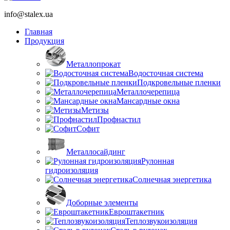
info@stalex.ua
Главная
Продукция
Металлопрокат
Водосточная система
Подкровельные пленки
Металлочерепица
Мансардные окна
Метизы
Профнастил
Софит
Металлосайдинг
Рулонная
гидроизоляция
Солнечная энергетика
Доборные элементы
Евроштакетник
Теплозвукоизоляция