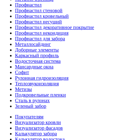
Профнастил
Профнастил стеновой
Профнастил кровельный
Профнастил несущий
Профнастил декоративное покрытие
Профнастил некондиция
Профнастил для забора
Металлосайдинг
Доборные элементы
Каркасный профиль
Водосточная система
Мансардные окна
Софит
Рулонная гидроизоляция
Теплозвукоизоляция
Метизы
Подкровельные пленки
Сталь в рулонах
Зеленый забор
Покупателям
Визуализатор кровли
Визуализатор фасадов
Калькулятор забора
Калькулятор водостока